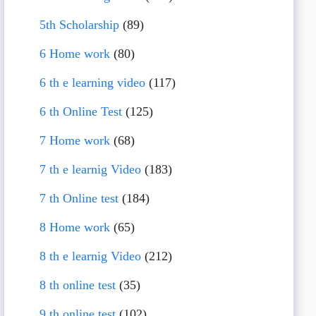
5th Scholarship
(89)
6 Home work
(80)
6 th e learning video
(117)
6 th Online Test
(125)
7 Home work
(68)
7 th e learnig Video
(183)
7 th Online test
(184)
8 Home work
(65)
8 th e learnig Video
(212)
8 th online test
(35)
9 th online test
(102)