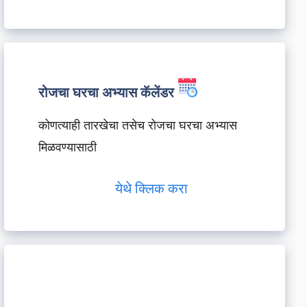
रोजचा घरचा अभ्यास कॅलेंडर
कोणत्याही तारखेचा तसेच रोजचा घरचा अभ्यास
मिळवण्यासाठी
येथे क्लिक करा