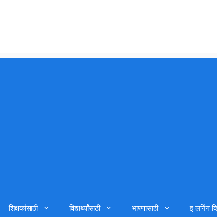
शिक्षकांसाठी
विद्यार्थ्यांसाठी
भाषणासाठी
इ लर्निग व