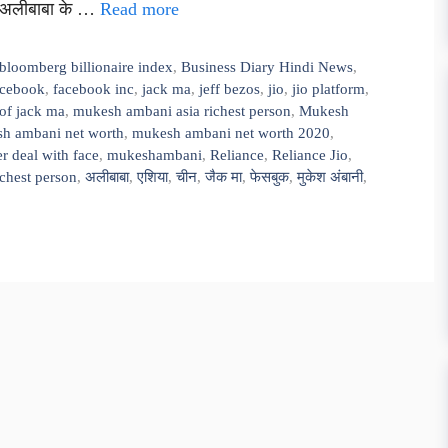
ने अलीबाबा के …
Read more
bloomberg billionaire index
,
Business Diary Hindi News
,
acebook
,
facebook inc
,
jack ma
,
jeff bezos
,
jio
,
jio platform
,
of jack ma
,
mukesh ambani asia richest person
,
Mukesh
h ambani net worth
,
mukesh ambani net worth 2020
,
r deal with face
,
mukeshambani
,
Reliance
,
Reliance Jio
,
ichest person
,
अलीबाबा
,
एशिया
,
चीन
,
जैक मा
,
फेसबुक
,
मुकेश अंबानी
,