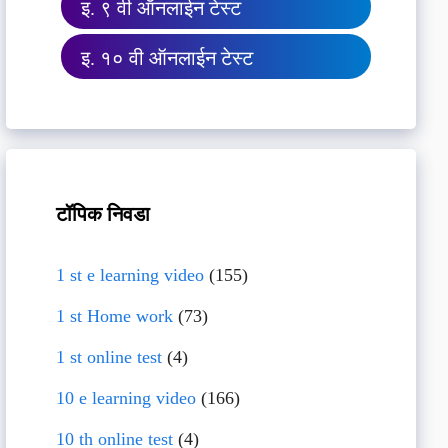
इ. ९ वी ऑनलाईन टेस्ट
इ. १० वी ऑनलाईन टेस्ट
टॉपिक निवडा
1 st e learning video
(155)
1 st Home work
(73)
1 st online test
(4)
10 e learning video
(166)
10 th online test
(4)