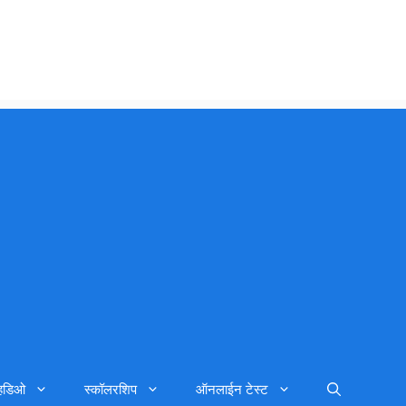
्हिडिओ
स्कॉलरशिप
ऑनलाईन टेस्ट