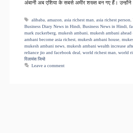
अंबानी अब एशिया के सबसे अमीर शख्स बन गए हैं। उन्हों
Tags
alibaba
,
amazon
,
asia richest man
,
asia richest person
,
Business Diary News in Hindi
,
Business News in Hindi
,
f
mark zuckerberg
,
mukesh ambani
,
mukesh ambani ahead 
ambani become asia richest
,
mukesh ambani house
,
mukes
mukesh ambani news
,
mukesh ambani wealth increase afte
reliance jio and facebook deal
,
world richest man
,
world r
रिलायंस जियो
Leave a comment