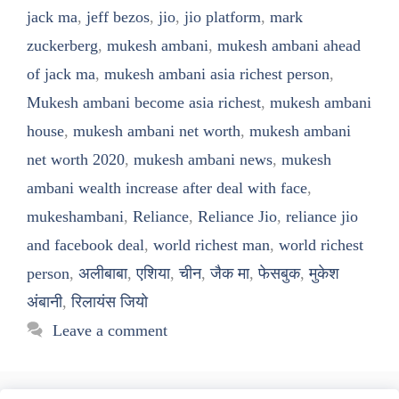
jack ma
,
jeff bezos
,
jio
,
jio platform
,
mark
zuckerberg
,
mukesh ambani
,
mukesh ambani ahead
of jack ma
,
mukesh ambani asia richest person
,
Mukesh ambani become asia richest
,
mukesh ambani
house
,
mukesh ambani net worth
,
mukesh ambani
net worth 2020
,
mukesh ambani news
,
mukesh
ambani wealth increase after deal with face
,
mukeshambani
,
Reliance
,
Reliance Jio
,
reliance jio
and facebook deal
,
world richest man
,
world richest
person
,
अलीबाबा
,
एशिया
,
चीन
,
जैक मा
,
फेसबुक
,
मुकेश
अंबानी
,
रिलायंस जियो
Leave a comment