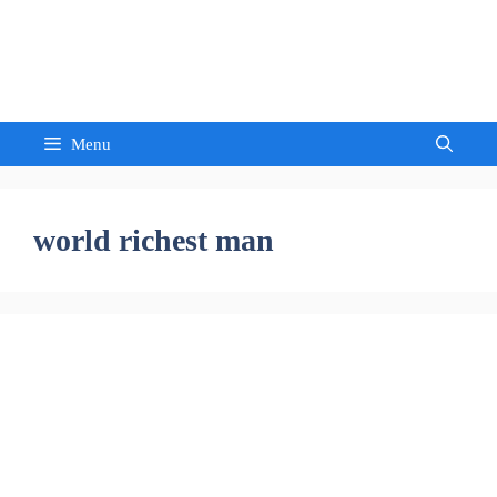
Skip
to
Sandeep Waghmore
content
Menu
world richest man