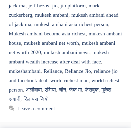
jack ma
,
jeff bezos
,
jio
,
jio platform
,
mark
zuckerberg
,
mukesh ambani
,
mukesh ambani ahead
of jack ma
,
mukesh ambani asia richest person
,
Mukesh ambani become asia richest
,
mukesh ambani
house
,
mukesh ambani net worth
,
mukesh ambani
net worth 2020
,
mukesh ambani news
,
mukesh
ambani wealth increase after deal with face
,
mukeshambani
,
Reliance
,
Reliance Jio
,
reliance jio
and facebook deal
,
world richest man
,
world richest
person
,
अलीबाबा
,
एशिया
,
चीन
,
जैक मा
,
फेसबुक
,
मुकेश
अंबानी
,
रिलायंस जियो
Leave a comment