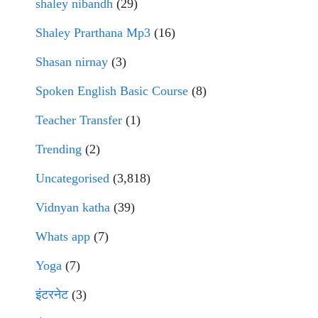
shaley nibandh
(29)
Shaley Prarthana Mp3
(16)
Shasan nirnay
(3)
Spoken English Basic Course
(8)
Teacher Transfer
(1)
Trending
(2)
Uncategorised
(3,818)
Vidnyan katha
(39)
Whats app
(7)
Yoga
(7)
इंटरनेट
(3)