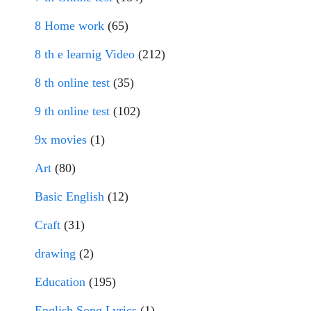
8 Home work
(65)
8 th e learnig Video
(212)
8 th online test
(35)
9 th online test
(102)
9x movies
(1)
Art
(80)
Basic English
(12)
Craft
(31)
drawing
(2)
Education
(195)
English Song Lyrics
(1)