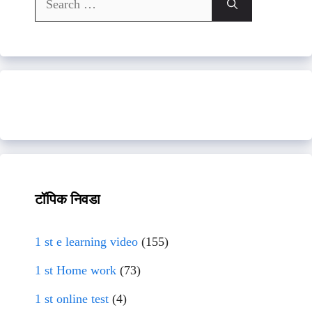
for:
टॉपिक निवडा
1 st e learning video
(155)
1 st Home work
(73)
1 st online test
(4)