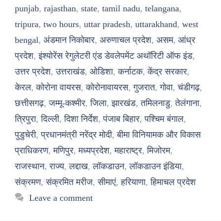
punjab
,
rajasthan
,
state
,
tamil nadu
,
telangana
,
tripura
,
two hours
,
uttar pradesh
,
uttarakhand
,
west
bengal
,
अंडमान निकोबार
,
अरुणाचल प्रदेश
,
असम
,
आंध्र
प्रदेश
,
इंश्योरेंस रेगुलेटरी एंड डेवलेपमेंट अथॉरिटी ऑफ इंड
,
उत्तर प्रदेश
,
उत्तराखंड
,
ओडिशा
,
कर्नाटक
,
केंद्र सरकार
,
केरल
,
कोरोना वायरस
,
कोरोनावायरस
,
गुजरात
,
गोवा
,
चंडीगढ़
,
छत्तीसगढ़
,
जम्मू-कश्मीर
,
जिला
,
झारखंड
,
तमिलनाडु
,
तेलंगाना
,
त्रिपुरा
,
दिल्ली
,
दिशा निर्देश
,
पंजाब बिहार
,
पश्चिम बंगाल
,
पुडुचेरी
,
प्रधानमंत्री नरेंद्र मोदी
,
बीमा विनियामक और विकास
प्राधिकरण
,
मणिपुर
,
मध्यप्रदेश
,
महाराष्ट्र
,
मिजोरम
,
राजस्थान
,
राज्य
,
लद्दाख
,
लॉकडाउन
,
लॉकडाउन इंडिया
,
संक्रमण
,
संक्रमित मरीज
,
सीमाएं
,
हरियाणा
,
हिमाचल प्रदेश
Leave a comment