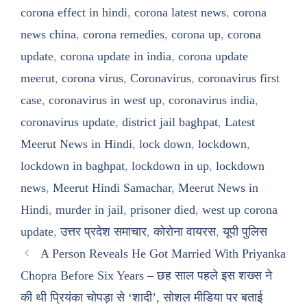
corona effect in hindi
,
corona latest news
,
corona
news china
,
corona remedies
,
corona up
,
corona
update
,
corona update in india
,
corona update
meerut
,
corona virus
,
Coronavirus
,
coronavirus first
case
,
coronavirus in west up
,
coronavirus india
,
coronavirus update
,
district jail baghpat
,
Latest
Meerut News in Hindi
,
lock down
,
lockdown
,
lockdown in baghpat
,
lockdown in up
,
lockdown
news
,
Meerut Hindi Samachar
,
Meerut News in
Hindi
,
murder in jail
,
prisoner died
,
west up corona
update
,
उत्तर प्रदेश समाचार
,
कोरोना वायरस
,
यूपी पुलिस
A Person Reveals He Got Married With Priyanka
Chopra Before Six Years – छह साल पहले इस शख्स ने
की थी प्रियंका चोपड़ा से ‘शादी’, सोशल मीडिया पर बताई