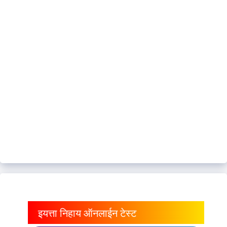
इयत्ता निहाय ऑनलाईन टेस्ट