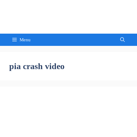
Skip
to
Sandeep Waghmore
content
Menu
pia crash video