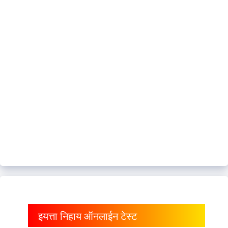
इयत्ता निहाय ऑनलाईन टेस्ट