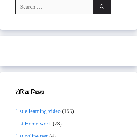
Search
for:
टॉपिक निवडा
1 st e learning video
(155)
1 st Home work
(73)
1 st online test
(4)