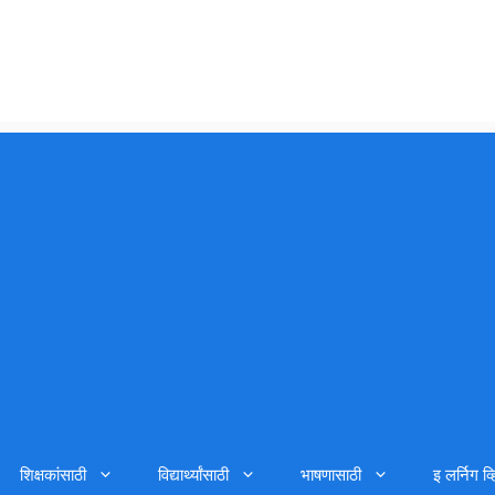
शिक्षकांसाठी
विद्यार्थ्यांसाठी
भाषणासाठी
इ लर्निग व