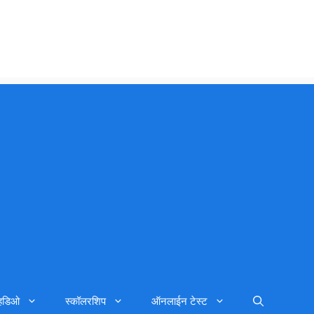
्हिडिओ
स्कॉलरशिप
ऑनलाईन टेस्ट