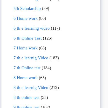
5th Scholarship
(89)
6 Home work
(80)
6 th e learning video
(117)
6 th Online Test
(125)
7 Home work
(68)
7 th e learnig Video
(183)
7 th Online test
(184)
8 Home work
(65)
8 th e learnig Video
(212)
8 th online test
(35)
9 th online test
(102)