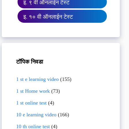
इ. ९ वी ऑनलाईन टेस्ट
इ. १० वी ऑनलाईन टेस्ट
टॉपिक निवडा
1 st e learning video
(155)
1 st Home work
(73)
1 st online test
(4)
10 e learning video
(166)
10 th online test
(4)