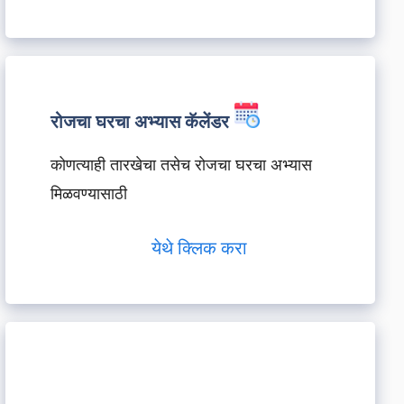
रोजचा घरचा अभ्यास कॅलेंडर
कोणत्याही तारखेचा तसेच रोजचा घरचा अभ्यास
मिळवण्यासाठी
येथे क्लिक करा