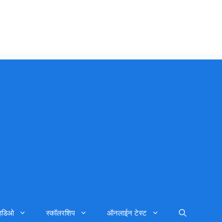
्हिडिओ
स्कॉलरशिप
ऑनलाईन टेस्ट