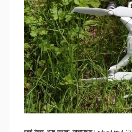
वर्ल्ड डेस्क, अमर उजाला, इस्लामाबाद Updated Wed, 27