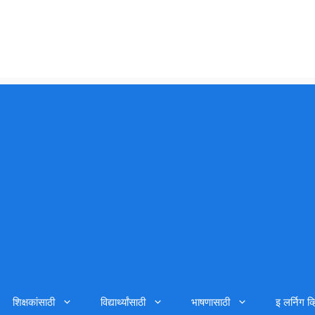
शिक्षकांसाठी
विद्यार्थ्यांसाठी
भाषणासाठी
इ लर्निग व