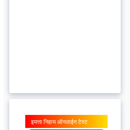
इयत्ता निहाय ऑनलाईन टेस्ट