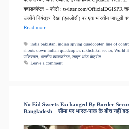
क्वाडकॉप्टर – फोटो : twitter.com/OfficialDGISPR ख़बर स
उन्होंने नियंत्रण रेखा (एलओसी) पर एक भारतीय जासूसी क्
Read more
Tags
india pakistan
,
indian spying quadcopter
,
line of contr
shoots down indian quadcopter
,
rakhchikri sector
,
World H
पाकिस्तान
,
भारतीय क्वाडकॉप्टर
,
लाइन ऑफ कंट्रोल
Leave a comment
No Eid Sweets Exchanged By Border Secur
Bangladesh – सीमा पर भारत-पाक के बीच नहीं बदली ग