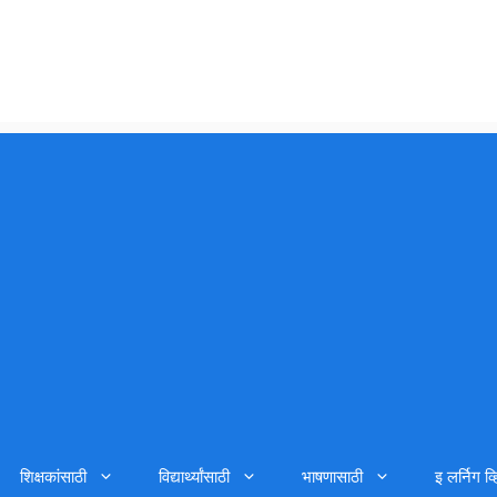
शिक्षकांसाठी
विद्यार्थ्यांसाठी
भाषणासाठी
इ लर्निग व