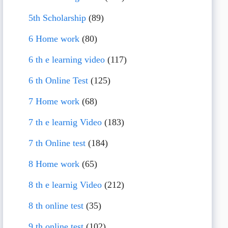
5th Scholarship
(89)
6 Home work
(80)
6 th e learning video
(117)
6 th Online Test
(125)
7 Home work
(68)
7 th e learnig Video
(183)
7 th Online test
(184)
8 Home work
(65)
8 th e learnig Video
(212)
8 th online test
(35)
9 th online test
(102)