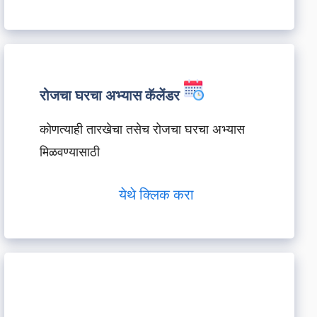
रोजचा घरचा अभ्यास कॅलेंडर
कोणत्याही तारखेचा तसेच रोजचा घरचा अभ्यास
मिळवण्यासाठी
येथे क्लिक करा