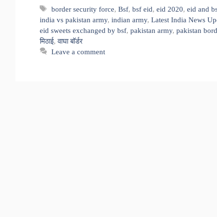
Tags
border security force
,
Bsf
,
bsf eid
,
eid 2020
,
eid and b
india vs pakistan army
,
indian army
,
Latest India News Up
eid sweets exchanged by bsf
,
pakistan army
,
pakistan bord
मिठाई
,
वाघा बॉर्डर
Leave a comment