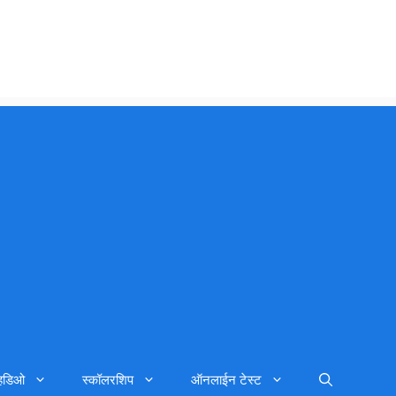
्हिडिओ
स्कॉलरशिप
ऑनलाईन टेस्ट