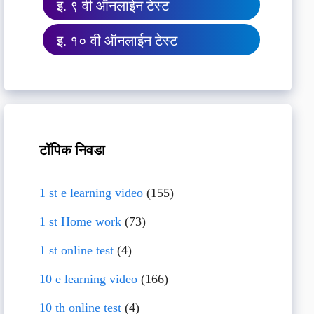
इ. ९ वी ऑनलाईन टेस्ट
इ. १० वी ऑनलाईन टेस्ट
टॉपिक निवडा
1 st e learning video
(155)
1 st Home work
(73)
1 st online test
(4)
10 e learning video
(166)
10 th online test
(4)