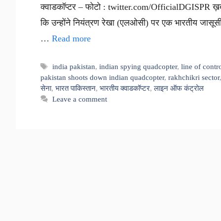
क्वाडकॉप्टर – फोटो : twitter.com/OfficialDGISPR ख़बर स
कि उन्होंने नियंत्रण रेखा (एलओसी) पर एक भारतीय जासूसी
…
Read more
Tags
india pakistan
,
indian spying quadcopter
,
line of contr
pakistan shoots down indian quadcopter
,
rakhchikri sector
सेना
,
भारत पाकिस्तान
,
भारतीय क्वाडकॉप्टर
,
लाइन ऑफ कंट्रोल
Leave a comment