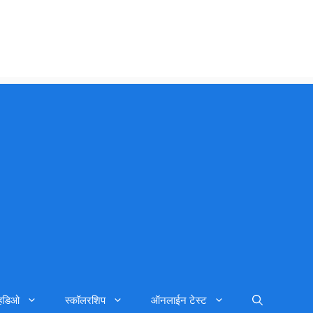
्हिडिओ
स्कॉलरशिप
ऑनलाईन टेस्ट