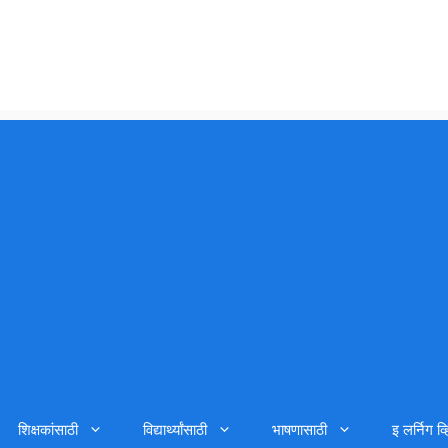
शिक्षकांसाठी
विद्यार्थ्यांसाठी
भाषणासाठी
इ लर्निग व