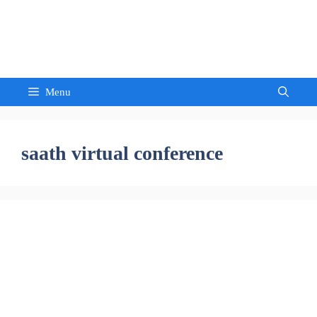
Skip
to
Sandeep Waghmore
content
Menu
saath virtual conference