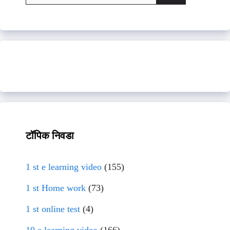
for:
टॉपिक निवडा
1 st e learning video
(155)
1 st Home work
(73)
1 st online test
(4)