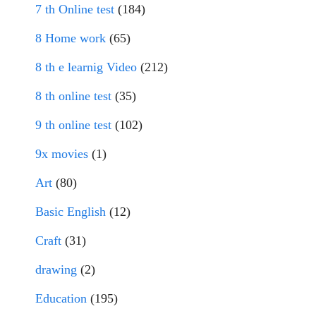
7 th Online test
(184)
8 Home work
(65)
8 th e learnig Video
(212)
8 th online test
(35)
9 th online test
(102)
9x movies
(1)
Art
(80)
Basic English
(12)
Craft
(31)
drawing
(2)
Education
(195)