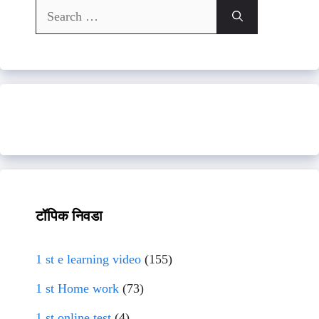
Search
for:
टॉपिक निवडा
1 st e learning video
(155)
1 st Home work
(73)
1 st online test
(4)