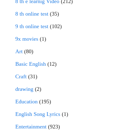
8 th e learnig Video
(212)
8 th online test
(35)
9 th online test
(102)
9x movies
(1)
Art
(80)
Basic English
(12)
Craft
(31)
drawing
(2)
Education
(195)
English Song Lyrics
(1)
Entertainment
(923)