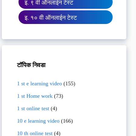
इ. ९ वी ऑनलाईन टेस्ट
इ. १० वी ऑनलाईन टेस्ट
टॉपिक निवडा
1 st e learning video
(155)
1 st Home work
(73)
1 st online test
(4)
10 e learning video
(166)
10 th online test
(4)