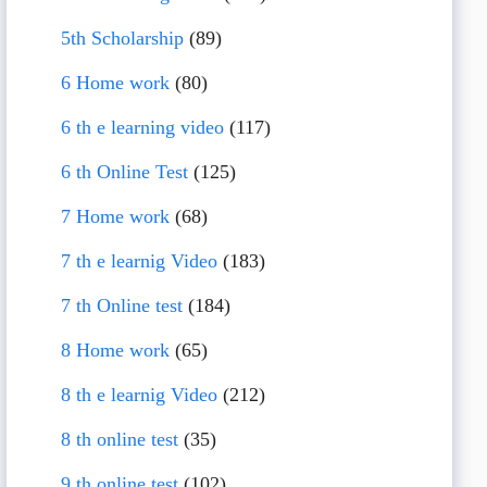
5th Scholarship
(89)
6 Home work
(80)
6 th e learning video
(117)
6 th Online Test
(125)
7 Home work
(68)
7 th e learnig Video
(183)
7 th Online test
(184)
8 Home work
(65)
8 th e learnig Video
(212)
8 th online test
(35)
9 th online test
(102)