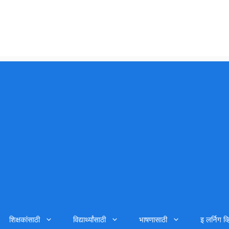
शिक्षकांसाठी
विद्यार्थ्यांसाठी
भाषणासाठी
इ लर्निग व