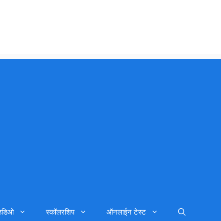
्हिडिओ
स्कॉलरशिप
ऑनलाईन टेस्ट