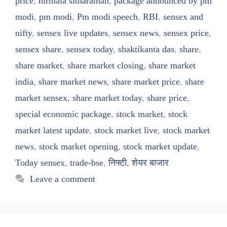
price
,
nirmala sitharaman
,
package announced by pm
modi
,
pm modi
,
Pm modi speech
,
RBI
,
sensex and
nifty
,
sensex live updates
,
sensex news
,
sensex price
,
sensex share
,
sensex today
,
shaktikanta das
,
share
,
share market
,
share market closing
,
share market
india
,
share market news
,
share market price
,
share
market sensex
,
share market today
,
share price
,
special economic package
,
stock market
,
stock
market latest update
,
stock market live
,
stock market
news
,
stock market opening
,
stock market update
,
Today sensex
,
trade-bse
,
निफ्टी
,
शेयर बाजार
Leave a comment