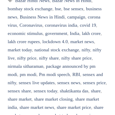
Bazar Hindi News
,
Bazar News in Hindi
,
bombay stock exchange
,
bse
,
bse sensex
,
business
news
,
Business News in Hindi
,
campaign
,
corona
virus
,
Coronavirus
,
coronavirus india
,
covid 19
,
economic stimulus
,
government
,
India
,
lakh crore
,
lakh crore rupees
,
lockdown 4.0
,
market news
,
market today
,
national stock exchange
,
nifty
,
nifty
live
,
nifty price
,
nifty share
,
nifty share price
,
nirmala sitharaman
,
package announced by pm
modi
,
pm modi
,
Pm modi speech
,
RBI
,
sensex and
nifty
,
sensex live updates
,
sensex news
,
sensex price
,
sensex share
,
sensex today
,
shaktikanta das
,
share
,
share market
,
share market closing
,
share market
india
,
share market news
,
share market price
,
share