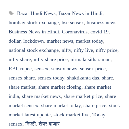
Tags
Bazar Hindi News
,
Bazar News in Hindi
,
bombay stock exchange
,
bse sensex
,
business news
,
Business News in Hindi
,
Coronavirus
,
covid 19
,
dollar
,
lockdown
,
market news
,
market today
,
national stock exchange
,
nifty
,
nifty live
,
nifty price
,
nifty share
,
nifty share price
,
nirmala sitharaman
,
RBI
,
rupee
,
sensex
,
sensex news
,
sensex price
,
sensex share
,
sensex today
,
shaktikanta das
,
share
,
share market
,
share market closing
,
share market
india
,
share market news
,
share market price
,
share
market sensex
,
share market today
,
share price
,
stock
market latest update
,
stock market live
,
Today
sensex
,
निफ्टी
,
शेयर बाजार