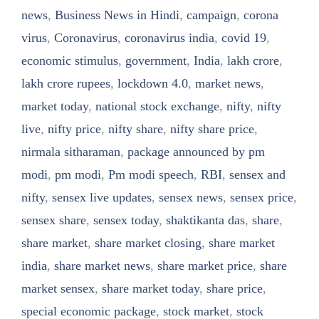
news
,
Business News in Hindi
,
campaign
,
corona
virus
,
Coronavirus
,
coronavirus india
,
covid 19
,
economic stimulus
,
government
,
India
,
lakh crore
,
lakh crore rupees
,
lockdown 4.0
,
market news
,
market today
,
national stock exchange
,
nifty
,
nifty
live
,
nifty price
,
nifty share
,
nifty share price
,
nirmala sitharaman
,
package announced by pm
modi
,
pm modi
,
Pm modi speech
,
RBI
,
sensex and
nifty
,
sensex live updates
,
sensex news
,
sensex price
,
sensex share
,
sensex today
,
shaktikanta das
,
share
,
share market
,
share market closing
,
share market
india
,
share market news
,
share market price
,
share
market sensex
,
share market today
,
share price
,
special economic package
,
stock market
,
stock