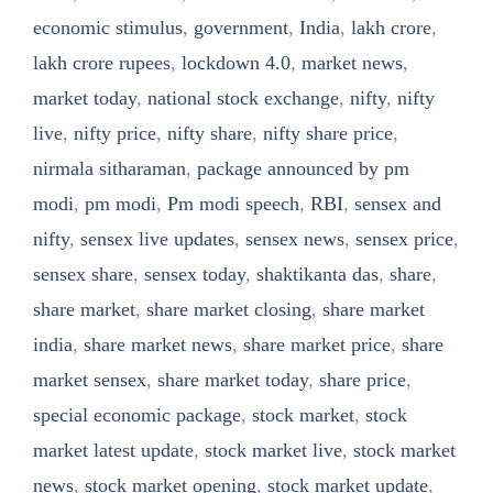
economic stimulus
,
government
,
India
,
lakh crore
,
lakh crore rupees
,
lockdown 4.0
,
market news
,
market today
,
national stock exchange
,
nifty
,
nifty
live
,
nifty price
,
nifty share
,
nifty share price
,
nirmala sitharaman
,
package announced by pm
modi
,
pm modi
,
Pm modi speech
,
RBI
,
sensex and
nifty
,
sensex live updates
,
sensex news
,
sensex price
,
sensex share
,
sensex today
,
shaktikanta das
,
share
,
share market
,
share market closing
,
share market
india
,
share market news
,
share market price
,
share
market sensex
,
share market today
,
share price
,
special economic package
,
stock market
,
stock
market latest update
,
stock market live
,
stock market
news
,
stock market opening
,
stock market update
,