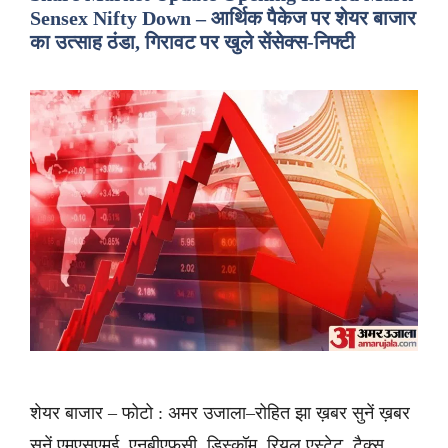
Sensex Nifty Down – आर्थिक पैकेज पर शेयर बाजार
का उत्साह ठंडा, गिरावट पर खुले सेंसेक्स-निफ्टी
शेयर बाजार – फोटो : अमर उजाला–रोहित झा ख़बर सुनें ख़बर
सुनें एमएसएमई, एनबीएफसी, डिस्कॉम, रियल एस्टेट, टैक्स,