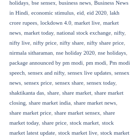
holidays
,
bse sensex
,
business news
,
Business News
in Hindi
,
economic stimulus
,
eid
,
eid 2020
,
lakh
crore rupees
,
lockdown 4.0
,
market live
,
market
news
,
market today
,
national stock exchange
,
nifty
,
nifty live
,
nifty price
,
nifty share
,
nifty share price
,
nirmala sitharaman
,
nse holiday 2020
,
nse holidays
,
package announced by pm modi
,
pm modi
,
Pm modi
speech
,
sensex and nifty
,
sensex live updates
,
sensex
news
,
sensex price
,
sensex share
,
sensex today
,
shaktikanta das
,
share
,
share market
,
share market
closing
,
share market india
,
share market news
,
share market price
,
share market sensex
,
share
market today
,
share price
,
stock market
,
stock
market latest update
,
stock market live
,
stock market