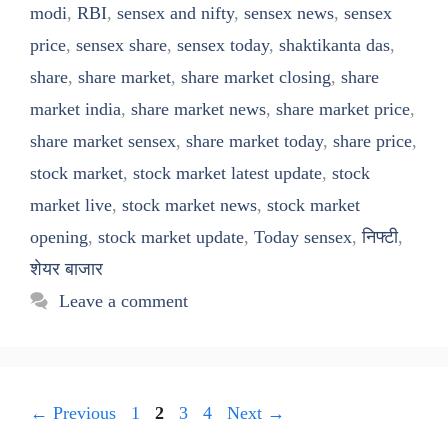
modi
,
RBI
,
sensex and nifty
,
sensex news
,
sensex
price
,
sensex share
,
sensex today
,
shaktikanta das
,
share
,
share market
,
share market closing
,
share
market india
,
share market news
,
share market price
,
share market sensex
,
share market today
,
share price
,
stock market
,
stock market latest update
,
stock
market live
,
stock market news
,
stock market
opening
,
stock market update
,
Today sensex
,
निफ्टी
,
शेयर बाजार
Leave a comment
Page
Page
Page
Page
←
Previous
1
2
3
4
Next
→