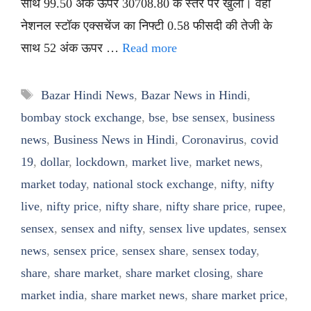
साथ 99.50 अंक ऊपर 30708.80 के स्तर पर खुला। वहीं
नेशनल स्टॉक एक्सचेंज का निफ्टी 0.58 फीसदी की तेजी के
साथ 52 अंक ऊपर …
Read more
Tags
Bazar Hindi News
,
Bazar News in Hindi
,
bombay stock exchange
,
bse
,
bse sensex
,
business
news
,
Business News in Hindi
,
Coronavirus
,
covid
19
,
dollar
,
lockdown
,
market live
,
market news
,
market today
,
national stock exchange
,
nifty
,
nifty
live
,
nifty price
,
nifty share
,
nifty share price
,
rupee
,
sensex
,
sensex and nifty
,
sensex live updates
,
sensex
news
,
sensex price
,
sensex share
,
sensex today
,
share
,
share market
,
share market closing
,
share
market india
,
share market news
,
share market price
,