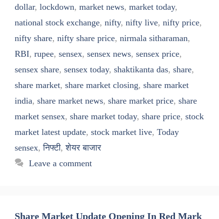
dollar
,
lockdown
,
market news
,
market today
,
national stock exchange
,
nifty
,
nifty live
,
nifty price
,
nifty share
,
nifty share price
,
nirmala sitharaman
,
RBI
,
rupee
,
sensex
,
sensex news
,
sensex price
,
sensex share
,
sensex today
,
shaktikanta das
,
share
,
share market
,
share market closing
,
share market
india
,
share market news
,
share market price
,
share
market sensex
,
share market today
,
share price
,
stock
market latest update
,
stock market live
,
Today
sensex
,
निफ्टी
,
शेयर बाजार
Leave a comment
Share Market Update Opening In Red Mark