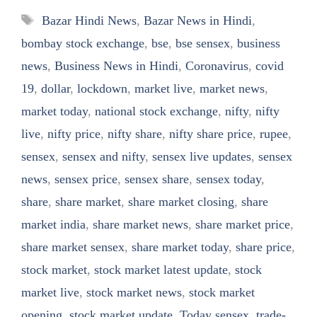
Tags
Bazar Hindi News
,
Bazar News in Hindi
,
bombay stock exchange
,
bse
,
bse sensex
,
business
news
,
Business News in Hindi
,
Coronavirus
,
covid
19
,
dollar
,
lockdown
,
market live
,
market news
,
market today
,
national stock exchange
,
nifty
,
nifty
live
,
nifty price
,
nifty share
,
nifty share price
,
rupee
,
sensex
,
sensex and nifty
,
sensex live updates
,
sensex
news
,
sensex price
,
sensex share
,
sensex today
,
share
,
share market
,
share market closing
,
share
market india
,
share market news
,
share market price
,
share market sensex
,
share market today
,
share price
,
stock market
,
stock market latest update
,
stock
market live
,
stock market news
,
stock market
opening
,
stock market update
,
Today sensex
,
trade-