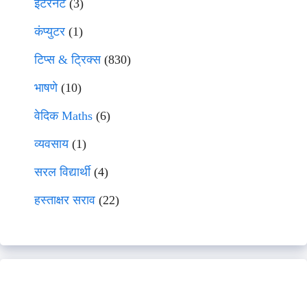
इंटरनेट
(3)
कंप्युटर
(1)
टिप्स & ट्रिक्स
(830)
भाषणे
(10)
वेदिक Maths
(6)
व्यवसाय
(1)
सरल विद्यार्थी
(4)
हस्ताक्षर सराव
(22)