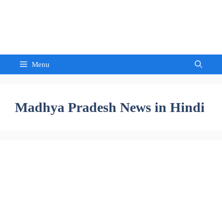
Skip
to
Sandeep Waghmore
content
Menu
Madhya Pradesh News in Hindi