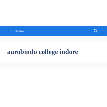
Skip
to
Sandeep Waghmore
content
Menu
aurobindo college indore