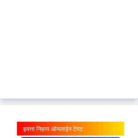
इयत्ता निहाय ऑनलाईन टेस्ट