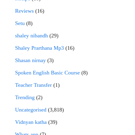
Reviews
(16)
Setu
(8)
shaley nibandh
(29)
Shaley Prarthana Mp3
(16)
Shasan nirnay
(3)
Spoken English Basic Course
(8)
Teacher Transfer
(1)
Trending
(2)
Uncategorised
(3,818)
Vidnyan katha
(39)
Whats app
(7)