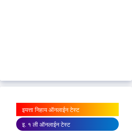
इयत्ता निहाय ऑनलाईन टेस्ट
इ. १ ली ऑनलाईन टेस्ट