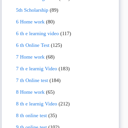
5th Scholarship
(89)
6 Home work
(80)
6 th e learning video
(117)
6 th Online Test
(125)
7 Home work
(68)
7 th e learnig Video
(183)
7 th Online test
(184)
8 Home work
(65)
8 th e learnig Video
(212)
8 th online test
(35)
9 th online test
(102)