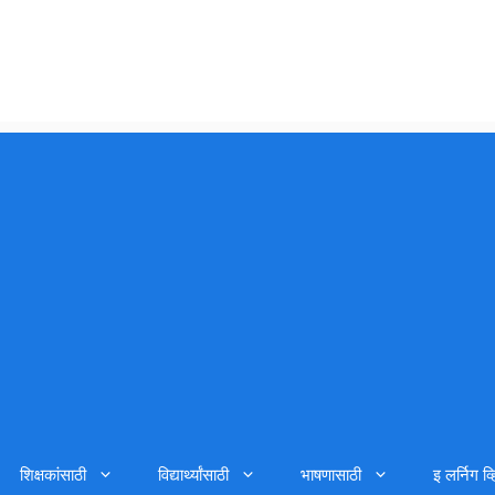
शिक्षकांसाठी
विद्यार्थ्यांसाठी
भाषणासाठी
इ लर्निग व