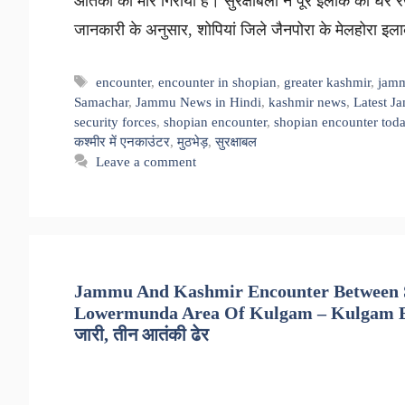
आतंकी को मार गिराया है। सुरक्षाबलों ने पूरे इलाके को घे
जानकारी के अनुसार, शोपियां जिले जैनपोरा के मेलहोरा इल
Tags
encounter
,
encounter in shopian
,
greater kashmir
,
jamm
Samachar
,
Jammu News in Hindi
,
kashmir news
,
Latest J
security forces
,
shopian encounter
,
shopian encounter tod
कश्मीर में एनकाउंटर
,
मुठभेड़
,
सुरक्षाबल
Leave a comment
Jammu And Kashmir Encounter Between Se
Lowermunda Area Of Kulgam – Kulgam Encount
जारी, तीन आतंकी ढेर