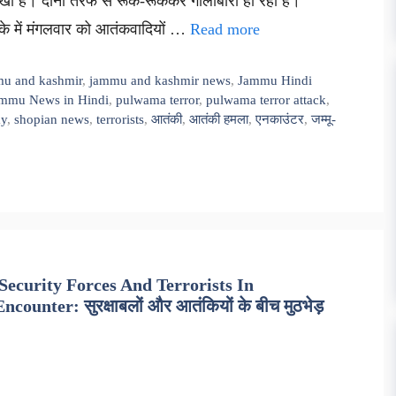
र रखा है। दोनों तरफ से रूक-रूककर गोलीबारी हो रही है।
ाके में मंगलवार को आतंकवादियों …
Read more
u and kashmir
,
jammu and kashmir news
,
Jammu Hindi
ammu News in Hindi
,
pulwama terror
,
pulwama terror attack
,
ay
,
shopian news
,
terrorists
,
आतंकी
,
आतंकी हमला
,
एनकाउंटर
,
जम्मू-
curity Forces And Terrorists In
er: सुरक्षाबलों और आतंकियों के बीच मुठभेड़