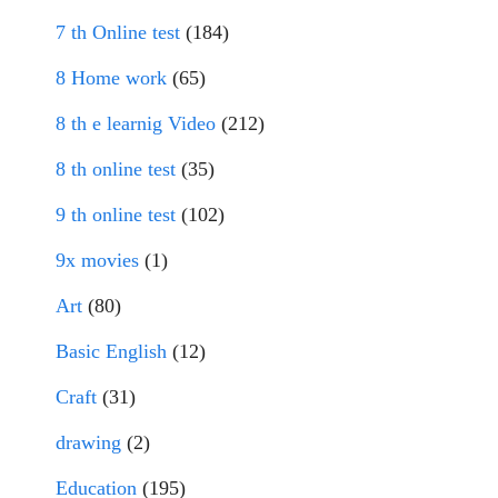
7 th Online test
(184)
8 Home work
(65)
8 th e learnig Video
(212)
8 th online test
(35)
9 th online test
(102)
9x movies
(1)
Art
(80)
Basic English
(12)
Craft
(31)
drawing
(2)
Education
(195)