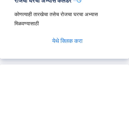
रोजचा घरचा अभ्यास कॅलेंडर
कोणत्याही तारखेचा तसेच रोजचा घरचा अभ्यास
मिळवण्यासाठी
येथे क्लिक करा