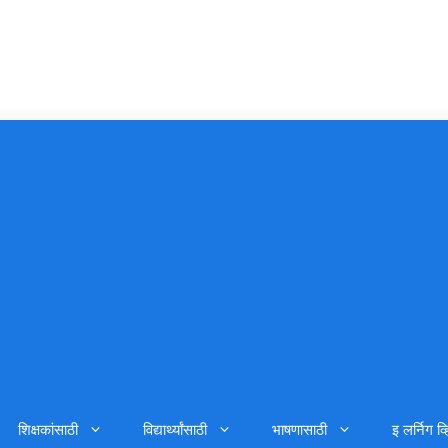
शिक्षकांसाठी
विद्यार्थ्यांसाठी
भाषणासाठी
इ लर्निग व