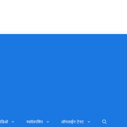
्हिडिओ
स्कॉलरशिप
ऑनलाईन टेस्ट