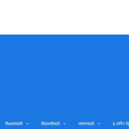
शिक्षकांसाठी
विद्यार्थ्यांसाठी
भाषणासाठी
इ लर्निग व