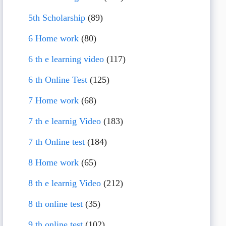
5th Scholarship
(89)
6 Home work
(80)
6 th e learning video
(117)
6 th Online Test
(125)
7 Home work
(68)
7 th e learnig Video
(183)
7 th Online test
(184)
8 Home work
(65)
8 th e learnig Video
(212)
8 th online test
(35)
9 th online test
(102)