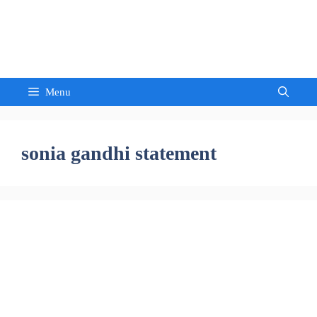
Skip
to
Sandeep Waghmore
content
Menu
sonia gandhi statement