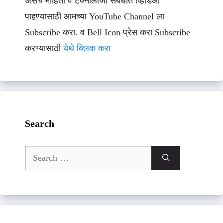
असेच माहिती व टेक्नॉलॉजी संबधीत व्हिडिओ
पाहण्यासाठी आमच्या YouTube Channel ला
Subscribe करा. व Bell Icon प्रेस करा Subscribe
करण्यासाठी
येथे क्लिक करा
Search
Search
for: