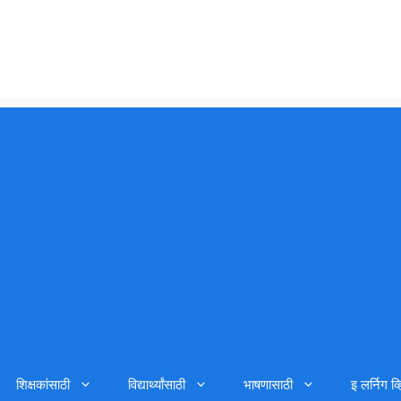
शिक्षकांसाठी
विद्यार्थ्यांसाठी
भाषणासाठी
इ लर्निग व