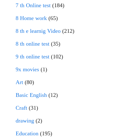
7 th Online test
(184)
8 Home work
(65)
8 th e learnig Video
(212)
8 th online test
(35)
9 th online test
(102)
9x movies
(1)
Art
(80)
Basic English
(12)
Craft
(31)
drawing
(2)
Education
(195)