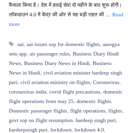
फैसला किया है। देश में हवाई सेवा दो महीने के बाद शुरू होगी।
लॉकडाउन 4.0 में केंद्र की ओर से यह बड़ी राहत की …
Read
more
Tags
aai
,
aai issues sop for domestic flights
,
aarogya
setu app
,
air passenger rules
,
Business Diary Hindi
News
,
Business Diary News in Hindi
,
Business
News in Hindi
,
civil aviation minister hardeep singh
puri
,
civil aviation ministry on flights
,
Coronavirus
,
coronavirus india
,
covid flight precautions
,
domestic
flight operations from may 25
,
domestic flights
,
Domestic passenger flights
,
flight operations
,
flights
,
govt sop on flight resumption
,
hardeep singh puri
,
hardeepsingh puri
,
lockdown
,
lockdown 4.0
,