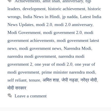
Achievements
,
amit shah
,
anniversary
,
bjp
leaders
,
development
,
historic achievement
,
historic
wrongs
,
India News in Hindi
,
jp nadda
,
Latest India
News Updates
,
modi 2.0
,
modi 2.0 anniversary
,
Modi Government
,
modi government 2.0
,
modi
government achievements
,
modi government latest
news
,
modi government news
,
Narendra Modi
,
narendra modi government
,
narendra modi
government 2
,
one year of modi 2.0
,
one year of
modi government
,
prime minister narendra modi
,
self reliant
,
tenure
,
अमित शाह
,
जेपी नड्डा
,
नरेंद्र मोदी
,
मोदी सरकार
Leave a comment