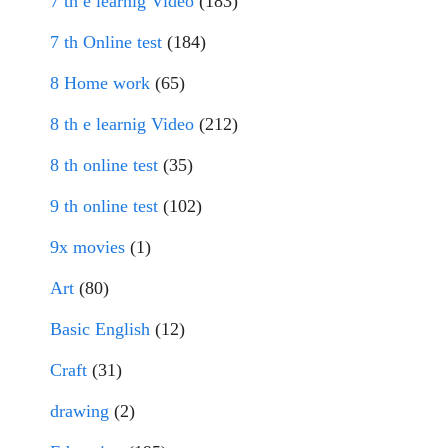
7 th e learnig Video
(183)
7 th Online test
(184)
8 Home work
(65)
8 th e learnig Video
(212)
8 th online test
(35)
9 th online test
(102)
9x movies
(1)
Art
(80)
Basic English
(12)
Craft
(31)
drawing
(2)