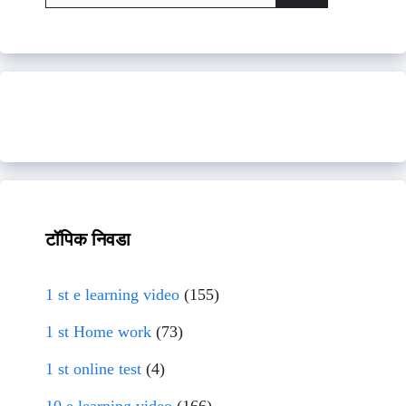
for:
टॉपिक निवडा
1 st e learning video
(155)
1 st Home work
(73)
1 st online test
(4)