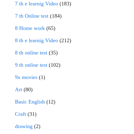
7 th e learnig Video
(183)
7 th Online test
(184)
8 Home work
(65)
8 th e learnig Video
(212)
8 th online test
(35)
9 th online test
(102)
9x movies
(1)
Art
(80)
Basic English
(12)
Craft
(31)
drawing
(2)