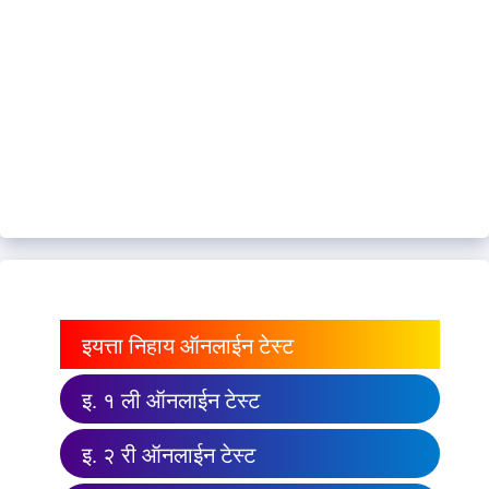
इयत्ता निहाय ऑनलाईन टेस्ट
इ. १ ली ऑनलाईन टेस्ट
इ. २ री ऑनलाईन टेस्ट