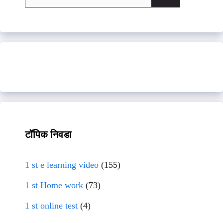
for:
टॉपिक निवडा
1 st e learning video
(155)
1 st Home work
(73)
1 st online test
(4)