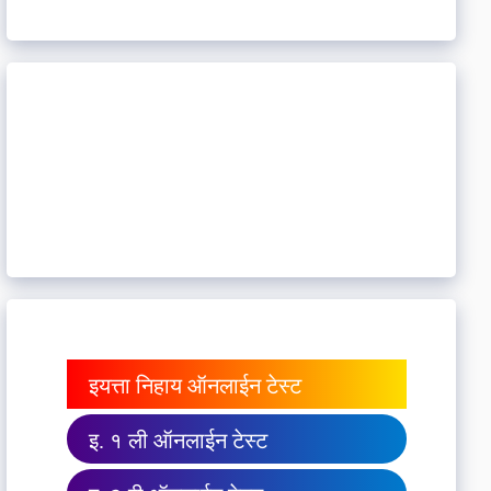
इयत्ता निहाय ऑनलाईन टेस्ट
इ. १ ली ऑनलाईन टेस्ट