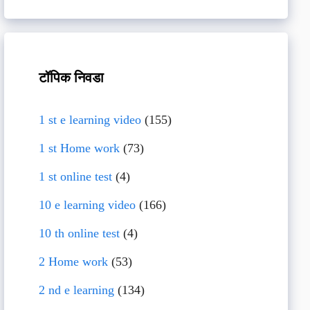
टॉपिक निवडा
1 st e learning video
(155)
1 st Home work
(73)
1 st online test
(4)
10 e learning video
(166)
10 th online test
(4)
2 Home work
(53)
2 nd e learning
(134)