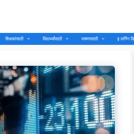
शिक्षकांसाठी
विद्यार्थ्यांसाठी
भाषणासाठी
इ लर्निग व