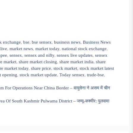
k exchange
,
bse
,
bse sensex
,
business news
,
Business News
live
,
market news
,
market today
,
national stock exchange
,
upee
,
sensex
,
sensex and nifty
,
sensex live updates
,
sensex
re market
,
share market closing
,
share market india
,
share
re market today
,
share price
,
stock market
,
stock market latest
t opening
,
stock market update
,
Today sensex
,
trade-bse
,
 For Operations Near China Border – वायुसेना ने असम में चीन
 Of South Kashmir Pulwama District – जम्मू-कश्मीर: पुलवामा