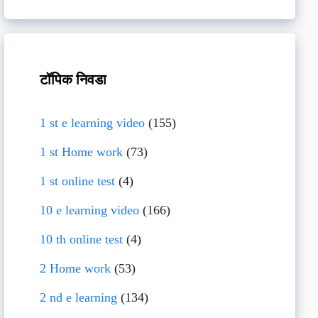
टॉपिक निवडा
1 st e learning video
(155)
1 st Home work
(73)
1 st online test
(4)
10 e learning video
(166)
10 th online test
(4)
2 Home work
(53)
2 nd e learning
(134)