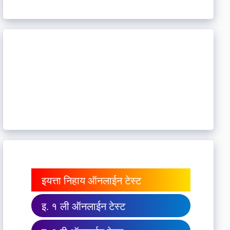
इयत्ता निहाय ऑनलाईन टेस्ट
इ. १ ली ऑनलाईन टेस्ट