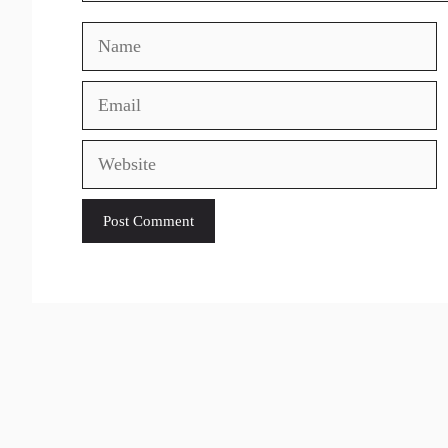
Name
Email
Website