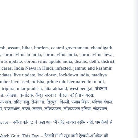
esh
,
assam
,
bihar
,
borders
,
central government
,
chandigarh
,
,
coronavirus in india
,
coronavirus india
,
coronavirus news
,
irus update
,
coronavirus update india
,
deaths
,
delhi
,
district
,
 cases
,
India News in Hindi
,
infected
,
jammu and kashmir
,
pdates
,
live update
,
lockdown
,
lockdown india
,
madhya
mber increased
,
odisha
,
prime minister narendra modi
,
,
tripura
,
uttar pradesh
,
uttarakhand
,
west bengal
,
अंडमान
ंड
,
ओडिशा
,
कर्नाटक
,
केंद्र सरकार
,
केरल
,
कोरोना वायरस
,
झारखंड
,
तमिलनाडु
,
तेलंगाना
,
त्रिपुरा
,
दिल्ली
,
पंजाब बिहार
,
पश्चिम बंगाल
,
म
,
राजस्थान
,
राज्य
,
लद्दाख
,
लॉकडाउन
,
लॉकडाउन इंडिया
,
संक्रमण
,
– बबीता फोगाट ने कहा था- ‘मैं कोई जायरा वसीम नहीं, धमकियों से
Guru This Day – फिल्मों में भी खूब जमी ऐश्वर्या-अभिषेक की