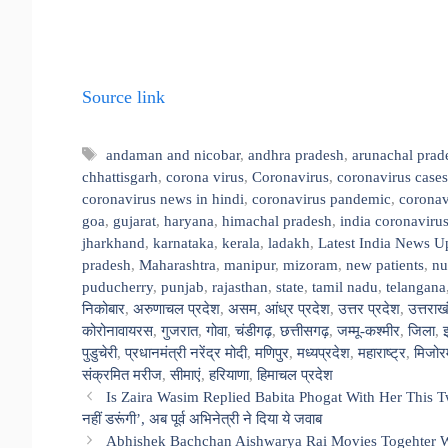
Source link
Tags
andaman and nicobar
,
andhra pradesh
,
arunachal prad
chhattisgarh
,
corona virus
,
Coronavirus
,
coronavirus cases
coronavirus news in hindi
,
coronavirus pandemic
,
coronav
goa
,
gujarat
,
haryana
,
himachal pradesh
,
india coronavirus
jharkhand
,
karnataka
,
kerala
,
ladakh
,
Latest India News U
pradesh
,
Maharashtra
,
manipur
,
mizoram
,
new patients
,
nu
puducherry
,
punjab
,
rajasthan
,
state
,
tamil nadu
,
telangana
निकोबार
,
अरुणाचल प्रदेश
,
असम
,
आंध्र प्रदेश
,
उत्तर प्रदेश
,
उत्तराख
कोरोनावायरस
,
गुजरात
,
गोवा
,
चंडीगढ़
,
छत्तीसगढ़
,
जम्मू-कश्मीर
,
जिला
,
पुडुचेरी
,
प्रधानमंत्री नरेंद्र मोदी
,
मणिपुर
,
मध्यप्रदेश
,
महाराष्ट्र
,
मिजोर
संक्रमित मरीज
,
सीमाएं
,
हरियाणा
,
हिमाचल प्रदेश
Is Zaira Wasim Replied Babita Phogat With Her This Tweet 
नहीं डरूंगी’, अब पूर्व अभिनेत्री ने दिया ये जवाब
Abhishek Bachchan Aishwarya Rai Movies Togehter Watch 