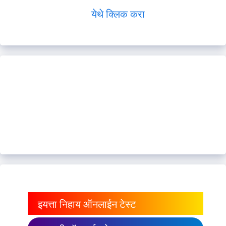
येथे क्लिक करा
इयत्ता निहाय ऑनलाईन टेस्ट