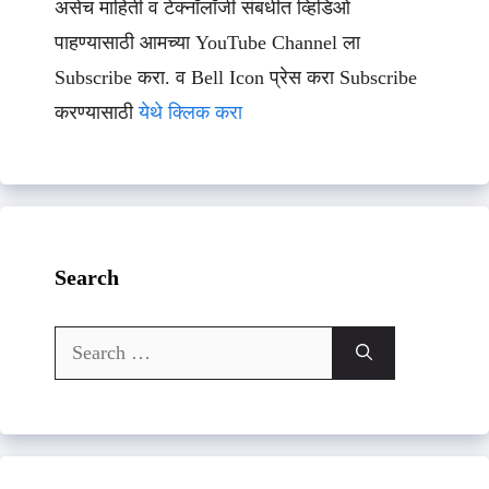
असेच माहिती व टेक्नॉलॉजी संबधीत व्हिडिओ
पाहण्यासाठी आमच्या YouTube Channel ला
Subscribe करा. व Bell Icon प्रेस करा Subscribe
करण्यासाठी
येथे क्लिक करा
Search
Search
for: