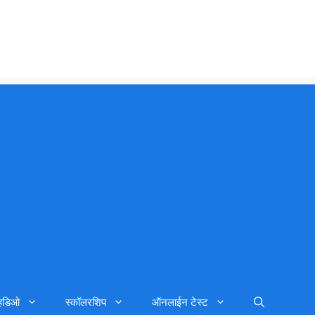
्हिडिओ
स्कॉलरशिप
ऑनलाईन टेस्ट