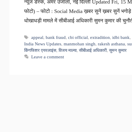
न्यूज डेस्क, अमर उजाला, नई दिल्ली Updated Fri, 15
फोटो) – फोटो : Social Media ख़बर सुनें ख़बर सुनें भगोड
धोखाधड़ी मामले में सीबीआई अधिकारी सुमन कुमार की चुनौ
Tags
appeal
,
bank fraud
,
cbi official
,
extradition
,
idbi bank
India News Updates
,
manmohan singh
,
rakesh asthana
,
su
किंगफिशर एयरलाइंस
,
विजय माल्या
,
सीबीआई अधिकारी
,
सुमन कुमार
Leave a comment