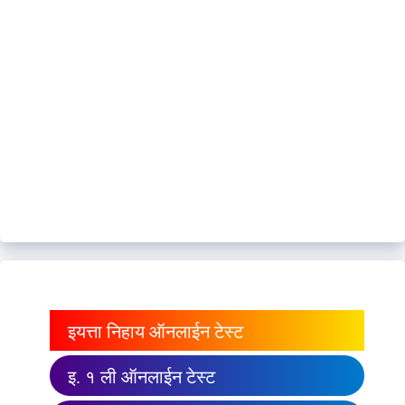
इयत्ता निहाय ऑनलाईन टेस्ट
इ. १ ली ऑनलाईन टेस्ट