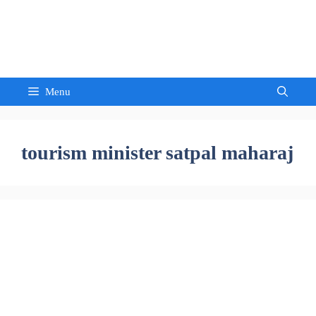
Skip
to
Sandeep Waghmore
content
Menu
tourism minister satpal maharaj