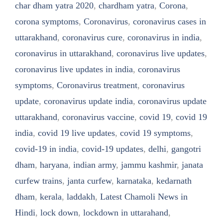
char dham yatra 2020
,
chardham yatra
,
Corona
,
corona symptoms
,
Coronavirus
,
coronavirus cases in
uttarakhand
,
coronavirus cure
,
coronavirus in india
,
coronavirus in uttarakhand
,
coronavirus live updates
,
coronavirus live updates in india
,
coronavirus
symptoms
,
Coronavirus treatment
,
coronavirus
update
,
coronavirus update india
,
coronavirus update
uttarakhand
,
coronavirus vaccine
,
covid 19
,
covid 19
india
,
covid 19 live updates
,
covid 19 symptoms
,
covid-19 in india
,
covid-19 updates
,
delhi
,
gangotri
dham
,
haryana
,
indian army
,
jammu kashmir
,
janata
curfew trains
,
janta curfew
,
karnataka
,
kedarnath
dham
,
kerala
,
laddakh
,
Latest Chamoli News in
Hindi
,
lock down
,
lockdown in uttarahand
,