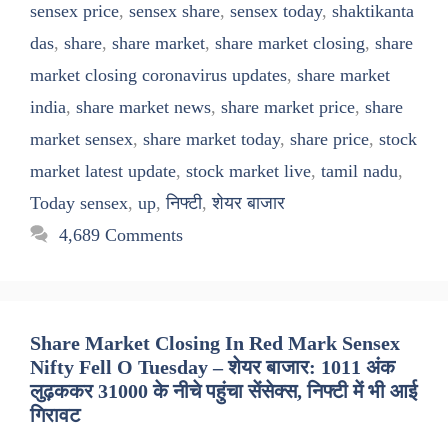
sensex price
,
sensex share
,
sensex today
,
shaktikanta
das
,
share
,
share market
,
share market closing
,
share
market closing coronavirus updates
,
share market
india
,
share market news
,
share market price
,
share
market sensex
,
share market today
,
share price
,
stock
market latest update
,
stock market live
,
tamil nadu
,
Today sensex
,
up
,
निफ्टी
,
शेयर बाजार
4,689 Comments
Share Market Closing In Red Mark Sensex
Nifty Fell O Tuesday – शेयर बाजार: 1011 अंक
लुढ़ककर 31000 के नीचे पहुंचा सेंसेक्स, निफ्टी में भी आई
गिरावट