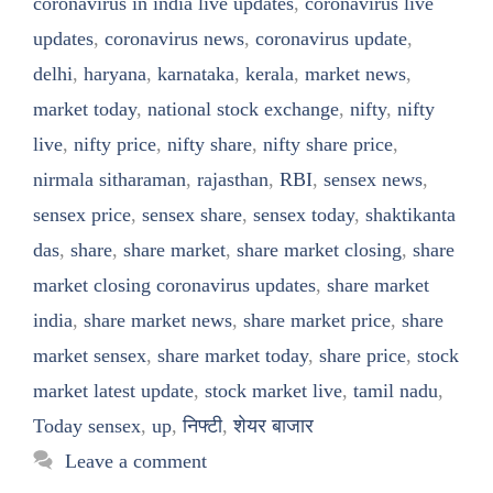
coronavirus in india live updates
,
coronavirus live
updates
,
coronavirus news
,
coronavirus update
,
delhi
,
haryana
,
karnataka
,
kerala
,
market news
,
market today
,
national stock exchange
,
nifty
,
nifty
live
,
nifty price
,
nifty share
,
nifty share price
,
nirmala sitharaman
,
rajasthan
,
RBI
,
sensex news
,
sensex price
,
sensex share
,
sensex today
,
shaktikanta
das
,
share
,
share market
,
share market closing
,
share
market closing coronavirus updates
,
share market
india
,
share market news
,
share market price
,
share
market sensex
,
share market today
,
share price
,
stock
market latest update
,
stock market live
,
tamil nadu
,
Today sensex
,
up
,
निफ्टी
,
शेयर बाजार
Leave a comment