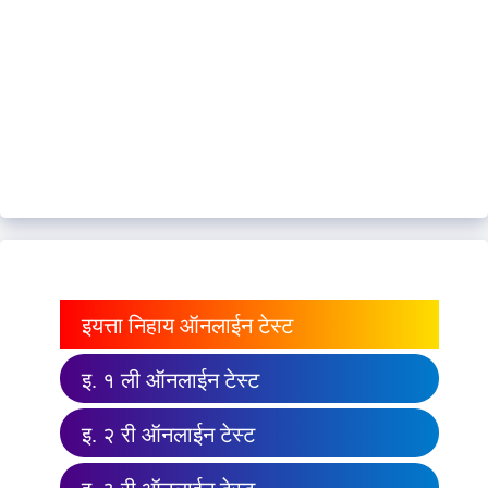
इयत्ता निहाय ऑनलाईन टेस्ट
इ. १ ली ऑनलाईन टेस्ट
इ. २ री ऑनलाईन टेस्ट