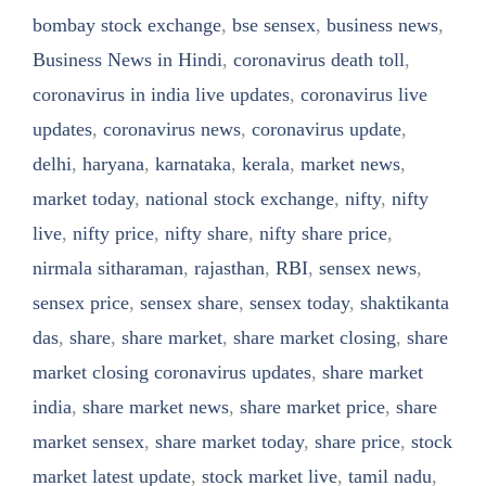
bombay stock exchange
,
bse sensex
,
business news
,
Business News in Hindi
,
coronavirus death toll
,
coronavirus in india live updates
,
coronavirus live
updates
,
coronavirus news
,
coronavirus update
,
delhi
,
haryana
,
karnataka
,
kerala
,
market news
,
market today
,
national stock exchange
,
nifty
,
nifty
live
,
nifty price
,
nifty share
,
nifty share price
,
nirmala sitharaman
,
rajasthan
,
RBI
,
sensex news
,
sensex price
,
sensex share
,
sensex today
,
shaktikanta
das
,
share
,
share market
,
share market closing
,
share
market closing coronavirus updates
,
share market
india
,
share market news
,
share market price
,
share
market sensex
,
share market today
,
share price
,
stock
market latest update
,
stock market live
,
tamil nadu
,