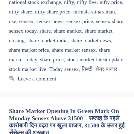
national stock exchange
,
nifty
,
nifty live
,
nifty price
,
nifty share
,
nifty share price
,
nirmala sitharaman
,
nse
,
sensex
,
sensex news
,
sensex price
,
sensex share
,
sensex today
,
share
,
share market
,
share market
closing
,
share market india
,
share market news
,
share market price
,
share market sensex
,
share
market today
,
share price
,
stock market latest update
,
stock market live
,
Today sensex
,
निफ्टी
,
शेयर बाजार
Leave a comment
Share Market Opening In Green Mark On
Monday Sensex Above 31500 – सप्ताह के पहले
कारोबारी दिन बढ़त पर खुला बाजार, 31500 के ऊपर हुई
सेंसेक्स की शुरुआत