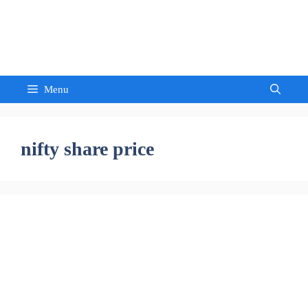
Skip
to
Sandeep Waghmore
content
Menu
nifty share price