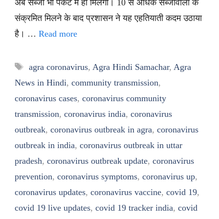
अब सब्जी भी पैकेट में ही मिलेगी। 10 से अधिक सब्जीवालों के
संक्रमित मिलने के बाद प्रशासन ने यह एहतियाती कदम उठाया
है। …
Read more
Tags
agra coronavirus
,
Agra Hindi Samachar
,
Agra
News in Hindi
,
community transmission
,
coronavirus cases
,
coronavirus community
transmission
,
coronavirus india
,
coronavirus
outbreak
,
coronavirus outbreak in agra
,
coronavirus
outbreak in india
,
coronavirus outbreak in uttar
pradesh
,
coronavirus outbreak update
,
coronavirus
prevention
,
coronavirus symptoms
,
coronavirus up
,
coronavirus updates
,
coronavirus vaccine
,
covid 19
,
covid 19 live updates
,
covid 19 tracker india
,
covid