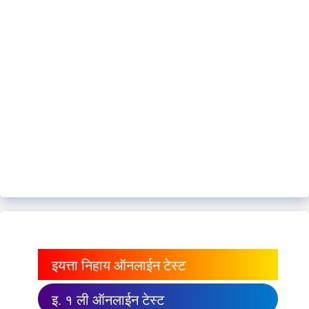
इयत्ता निहाय ऑनलाईन टेस्ट
इ. १ ली ऑनलाईन टेस्ट