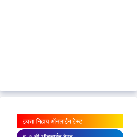
इयत्ता निहाय ऑनलाईन टेस्ट
इ. १ ली ऑनलाईन टेस्ट