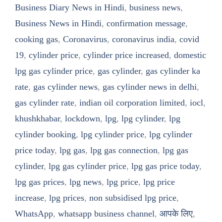
Business Diary News in Hindi
,
business news
,
Business News in Hindi
,
confirmation message
,
cooking gas
,
Coronavirus
,
coronavirus india
,
covid
19
,
cylinder price
,
cylinder price increased
,
domestic
lpg gas cylinder price
,
gas cylinder
,
gas cylinder ka
rate
,
gas cylinder news
,
gas cylinder news in delhi
,
gas cylinder rate
,
indian oil corporation limited
,
iocl
,
khushkhabar
,
lockdown
,
lpg
,
lpg cylinder
,
lpg
cylinder booking
,
lpg cylinder price
,
lpg cylinder
price today
,
lpg gas
,
lpg gas connection
,
lpg gas
cylinder
,
lpg gas cylinder price
,
lpg gas price today
,
lpg gas prices
,
lpg news
,
lpg price
,
lpg price
increase
,
lpg prices
,
non subsidised lpg price
,
WhatsApp
,
whatsapp business channel
,
आपके लिए
,