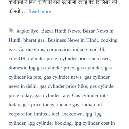
कंपनियों ने बिना सब्सिडी वाले एलपीजी रसोई गैस सिलिंडर की
कीमतों …
Read more
Tags
aapke liye
,
Bazar Hindi News
,
Bazar News in
Hindi
,
bharat gas
,
Business News in Hindi
,
cooking
gas
,
Coronavirus
,
coronavirus india
,
covid 19
,
covid19
,
cylinder price
,
cylinder price increased
,
domestic lpg gas cylinder price
,
gas cylinder
,
gas
cylinder ka rate
,
gas cylinder news
,
gas cylinder
news in delhi
,
gas cylinder price hike
,
gas cylinder
price today
,
gas cylinder rate
,
Gas cylinder rate
today
,
gas price today
,
indane gas
,
indian oil
corporation limited
,
iocl
,
lockdown
,
lpg
,
lpg
cylinder
,
lpg cylinder booking
,
lpg cylinder cost in