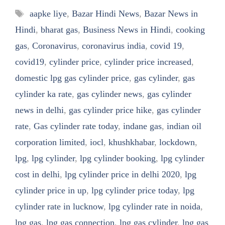
Tags
aapke liye
,
Bazar Hindi News
,
Bazar News in
Hindi
,
bharat gas
,
Business News in Hindi
,
cooking
gas
,
Coronavirus
,
coronavirus india
,
covid 19
,
covid19
,
cylinder price
,
cylinder price increased
,
domestic lpg gas cylinder price
,
gas cylinder
,
gas
cylinder ka rate
,
gas cylinder news
,
gas cylinder
news in delhi
,
gas cylinder price hike
,
gas cylinder
rate
,
Gas cylinder rate today
,
indane gas
,
indian oil
corporation limited
,
iocl
,
khushkhabar
,
lockdown
,
lpg
,
lpg cylinder
,
lpg cylinder booking
,
lpg cylinder
cost in delhi
,
lpg cylinder price in delhi 2020
,
lpg
cylinder price in up
,
lpg cylinder price today
,
lpg
cylinder rate in lucknow
,
lpg cylinder rate in noida
,
lpg gas
,
lpg gas connection
,
lpg gas cylinder
,
lpg gas