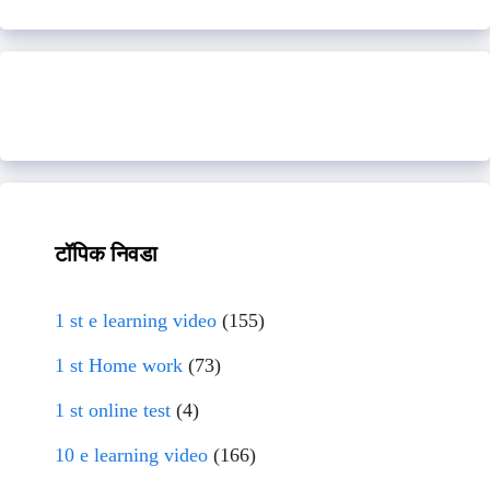
टॉपिक निवडा
1 st e learning video
(155)
1 st Home work
(73)
1 st online test
(4)
10 e learning video
(166)