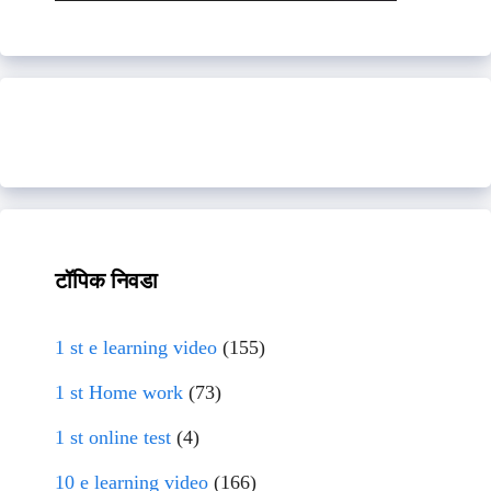
टॉपिक निवडा
1 st e learning video
(155)
1 st Home work
(73)
1 st online test
(4)
10 e learning video
(166)