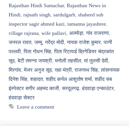
Rajasthan Hindi Samachar
,
Rajasthan News in
Hindi
,
rajnath singh
,
sardulgarh
,
shaheed sub
inspector sagir ahmed kazi
,
tamanna jayashree
,
village rajrana
,
wife pallavi
,
अल्मोड़ा
,
गांव राजराणा
,
जनरल रावत
,
जम्मू
,
नरेंद्र मोदी
,
नायक राजेश कुमार
,
पत्नी
पल्लवी
,
पिता गोधन सिंह
,
पिता रिटायर्ड ब्रिगेडियर चंद्रकांत
सूद
,
बेटी तमन्ना जयश्री
,
भनोली तहसील
,
मां तुलसी देवी
,
मिरगांव
,
मेजर अनुज सूद
,
रक्षा मंत्री
,
राजनाथ सिंह
,
लांसनायक
दिनेश सिंह
,
शहादत
,
शहीद कर्नल आशुतोष शर्मा
,
शहीद सब
इंस्पेक्टर सगीर अहमद काजी
,
सरदूलगढ़
,
हंदवाड़ा एन्काउंटर
,
हंदवाड़ा सेक्टर
Leave a comment