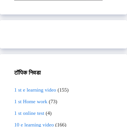
टॉपिक निवडा
1 st e learning video
(155)
1 st Home work
(73)
1 st online test
(4)
10 e learning video
(166)