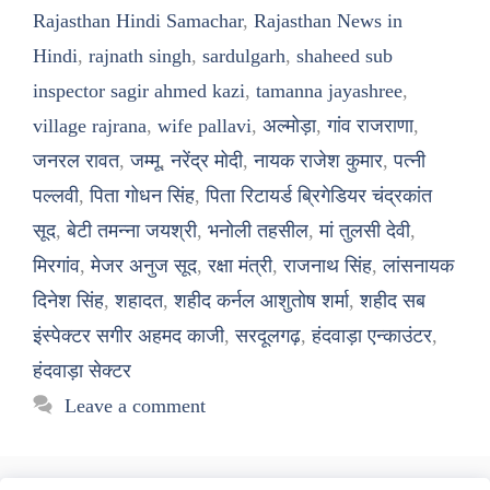
Rajasthan Hindi Samachar
,
Rajasthan News in
Hindi
,
rajnath singh
,
sardulgarh
,
shaheed sub
inspector sagir ahmed kazi
,
tamanna jayashree
,
village rajrana
,
wife pallavi
,
अल्मोड़ा
,
गांव राजराणा
,
जनरल रावत
,
जम्मू
,
नरेंद्र मोदी
,
नायक राजेश कुमार
,
पत्नी
पल्लवी
,
पिता गोधन सिंह
,
पिता रिटायर्ड ब्रिगेडियर चंद्रकांत
सूद
,
बेटी तमन्ना जयश्री
,
भनोली तहसील
,
मां तुलसी देवी
,
मिरगांव
,
मेजर अनुज सूद
,
रक्षा मंत्री
,
राजनाथ सिंह
,
लांसनायक
दिनेश सिंह
,
शहादत
,
शहीद कर्नल आशुतोष शर्मा
,
शहीद सब
इंस्पेक्टर सगीर अहमद काजी
,
सरदूलगढ़
,
हंदवाड़ा एन्काउंटर
,
हंदवाड़ा सेक्टर
Leave a comment