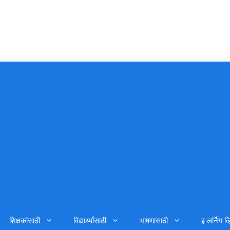
शिक्षकांसाठी
विद्यार्थ्यांसाठी
भाषणासाठी
इ लर्निग व