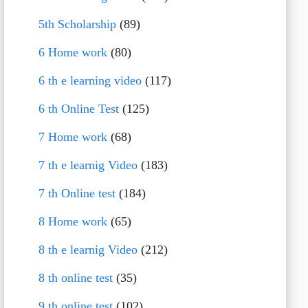
5th Scholarship
(89)
6 Home work
(80)
6 th e learning video
(117)
6 th Online Test
(125)
7 Home work
(68)
7 th e learnig Video
(183)
7 th Online test
(184)
8 Home work
(65)
8 th e learnig Video
(212)
8 th online test
(35)
9 th online test
(102)