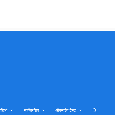
्हिडिओ
स्कॉलरशिप
ऑनलाईन टेस्ट