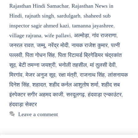
Rajasthan Hindi Samachar
,
Rajasthan News in
Hindi
,
rajnath singh
,
sardulgarh
,
shaheed sub
inspector sagir ahmed kazi
,
tamanna jayashree
,
village rajrana
,
wife pallavi
,
अल्मोड़ा
,
गांव राजराणा
,
जनरल रावत
,
जम्मू
,
नरेंद्र मोदी
,
नायक राजेश कुमार
,
पत्नी
पल्लवी
,
पिता गोधन सिंह
,
पिता रिटायर्ड ब्रिगेडियर चंद्रकांत
सूद
,
बेटी तमन्ना जयश्री
,
भनोली तहसील
,
मां तुलसी देवी
,
मिरगांव
,
मेजर अनुज सूद
,
रक्षा मंत्री
,
राजनाथ सिंह
,
लांसनायक
दिनेश सिंह
,
शहादत
,
शहीद कर्नल आशुतोष शर्मा
,
शहीद सब
इंस्पेक्टर सगीर अहमद काजी
,
सरदूलगढ़
,
हंदवाड़ा एन्काउंटर
,
हंदवाड़ा सेक्टर
Leave a comment