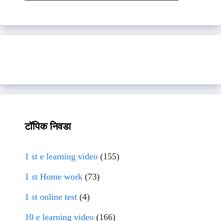
टॉपिक निवडा
1 st e learning video
(155)
1 st Home work
(73)
1 st online test
(4)
10 e learning video
(166)