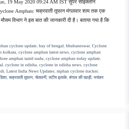
d Tue, 19 May 2020 09:24 AM IST सुपर साइक्लोन
ं Cyclone Amphan: चक्रवाती तूफान मंगलवार शाम तक एक
य मौसम विभाग ने इस बात की जानकारी दी है। बताया गया है कि
han cyclone update
,
bay of bengal
,
bhubaneswar
,
Cyclone
n kolkata
,
cyclone amphan latest news
,
cyclone amphan
lone amphan tamil nadu
,
cyclone amphan today update
,
al
,
cyclone in odisha
,
cyclone in odisha news
,
cyclone
ndi
,
Latest India News Updates
,
mphan cyclone tracker
,
डिशा
,
चक्रवाती तूफान
,
चेतावनी
,
तटीय इलाके
,
बंगाल की खाड़ी
,
भयंकर