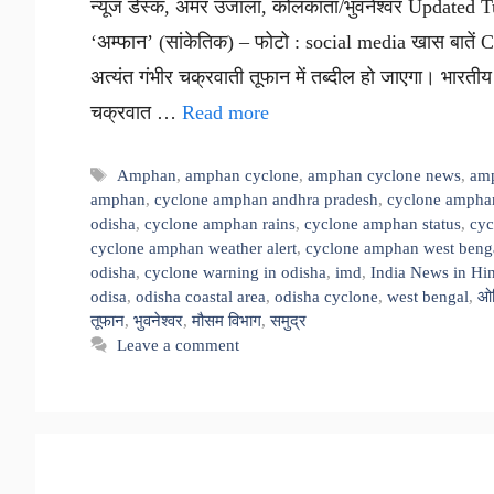
न्यूज डेस्क, अमर उजाला, कोलकाता/भुवनेश्वर Update
‘अम्फान’ (सांकेतिक) – फोटो : social media खास बाते
अत्यंत गंभीर चक्रवाती तूफान में तब्दील हो जाएगा। भारती
चक्रवात …
Read more
Tags
Amphan
,
amphan cyclone
,
amphan cyclone news
,
amp
amphan
,
cyclone amphan andhra pradesh
,
cyclone ampha
odisha
,
cyclone amphan rains
,
cyclone amphan status
,
cyc
cyclone amphan weather alert
,
cyclone amphan west beng
odisha
,
cyclone warning in odisha
,
imd
,
India News in Hi
odisa
,
odisha coastal area
,
odisha cyclone
,
west bengal
,
ओ
तूफान
,
भुवनेश्वर
,
मौसम विभाग
,
समुद्र
Leave a comment