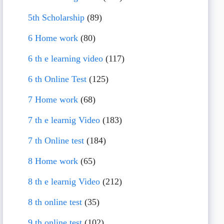
5th Scholarship
(89)
6 Home work
(80)
6 th e learning video
(117)
6 th Online Test
(125)
7 Home work
(68)
7 th e learnig Video
(183)
7 th Online test
(184)
8 Home work
(65)
8 th e learnig Video
(212)
8 th online test
(35)
9 th online test
(102)