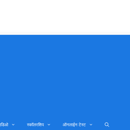
्हिडिओ
स्कॉलरशिप
ऑनलाईन टेस्ट