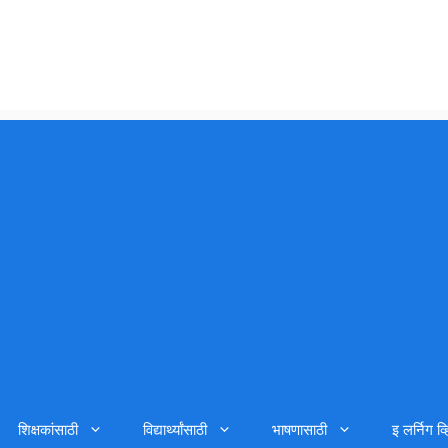
शिक्षकांसाठी
विद्यार्थ्यांसाठी
भाषणासाठी
इ लर्निग व