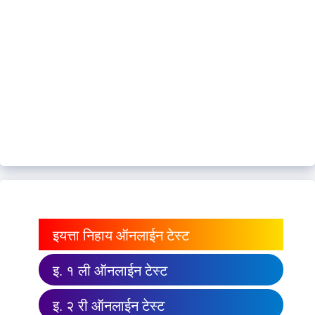
इयत्ता निहाय ऑनलाईन टेस्ट
इ. १ ली ऑनलाईन टेस्ट
इ. २ री ऑनलाईन टेस्ट