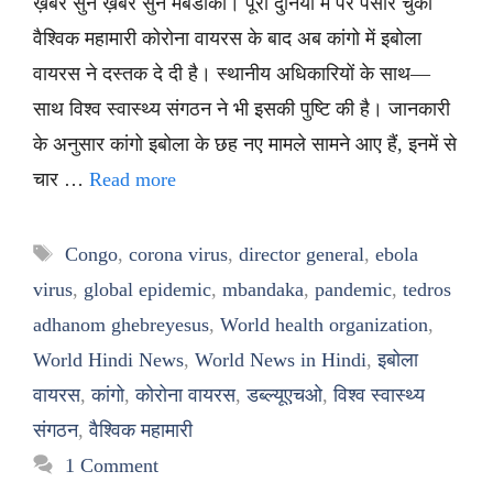
ख़बर सुनें ख़बर सुनें मबंडाका। पूरी दुनिया में पैर पसार चुकी
वैश्विक महामारी कोरोना वायरस के बाद अब कांगो में इबोला
वायरस ने दस्तक दे दी है। स्थानीय अधिकारियों के साथ—
साथ विश्व स्वास्थ्य संगठन ने भी इसकी पुष्टि की है। जानकारी
के अनुसार कांगो इबोला के छह नए मामले सामने आए हैं, इनमें से
चार …
Read more
Tags
Congo
,
corona virus
,
director general
,
ebola
virus
,
global epidemic
,
mbandaka
,
pandemic
,
tedros
adhanom ghebreyesus
,
World health organization
,
World Hindi News
,
World News in Hindi
,
इबोला
वायरस
,
कांगो
,
कोरोना वायरस
,
डब्ल्यूएचओ
,
विश्व स्वास्थ्य
संगठन
,
वैश्विक महामारी
1 Comment