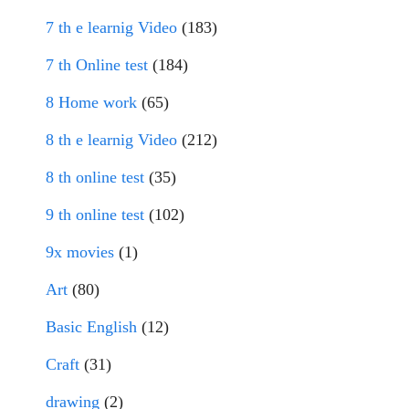
7 th e learnig Video
(183)
7 th Online test
(184)
8 Home work
(65)
8 th e learnig Video
(212)
8 th online test
(35)
9 th online test
(102)
9x movies
(1)
Art
(80)
Basic English
(12)
Craft
(31)
drawing
(2)